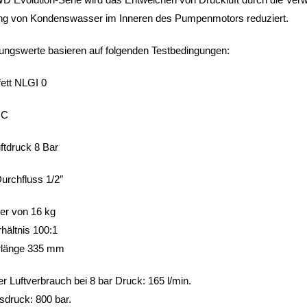
ung von Kondenswasser im Inneren des Pumpenmotors reduziert.
tungswerte basieren auf folgenden Testbedingungen:
fett NLGI 0
 C
ftdruck 8 Bar
Durchfluss 1/2″
er von 16 kg
hältnis 100:1
rlänge 335 mm
r Luftverbrauch bei 8 bar Druck: 165 l/min.
druck: 800 bar.