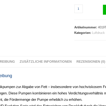
Artikelnummer:
4019
Kategorien:
Luftdruck
REIBUNG
ZUSÄTZLICHE INFORMATIONEN
REZENSIONEN (0)
eibung
kpumpen zur Abgabe von Fett – insbesondere von hochviskosem Fe
ngen. Diese Pumpen kombinieren ein hohes Verdichtungsverhältnis mi
ht, die Fördermenge der Pumpe erheblich zu erhöhen.
D Evolution-Serie wird das Entweichen von Druckluft durch die Verwen