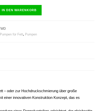
IN DEN WARENKORB
TWD
 Pumpen für Fett
,
Pumpen
tt – oder zur Hochdruckschmierung über große
t einer innovativen Konstruktion Konzept, das es
dung eines Doppelverteilers erleichtert, der gleichzeitig