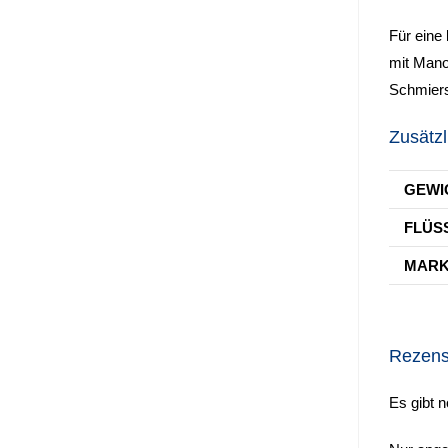
Für eine 
mit Mano
Schmiers
Zusätzl
GEWI
FLÜS
MAR
Rezens
Es gibt 