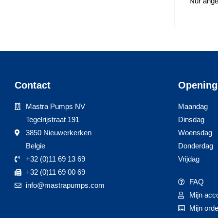
Nur ange
Contact
Opening
Mastra Pumps NV
Maandag
Tegelrijstraat 191
Dinsdag
3850 Nieuwerkerken
Woensdag
Belgie
Donderdag
+32 (0)11 69 13 69
Vrijdag
+32 (0)11 69 00 69
FAQ
info@mastrapumps.com
Mijn acc
Mijn ord