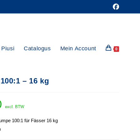
Piusi
Catalogus
Mein Account
0
100:1 – 16 kg
0
excl. BTW
umpe 100:1 für Fässer 16 kg
n