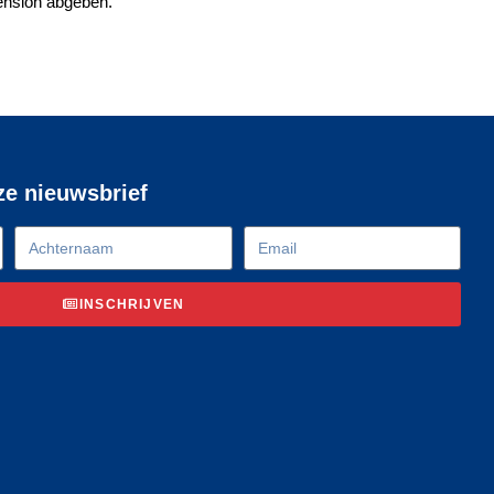
ension abgeben.
nze nieuwsbrief
INSCHRIJVEN