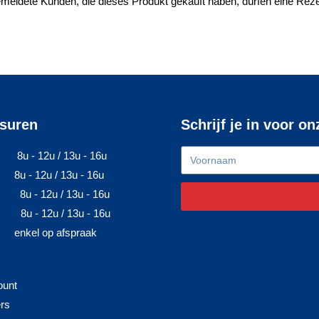
meldete Kunden, die dieses Produkt gekauft haben, dürfen eine Rez
suren
Schrijf je in voor o
8u - 12u / 13u - 16u
8u - 12u / 13u - 16u
8u - 12u / 13u - 16u
8u - 12u / 13u - 16u
enkel op afspraak
ount
ers