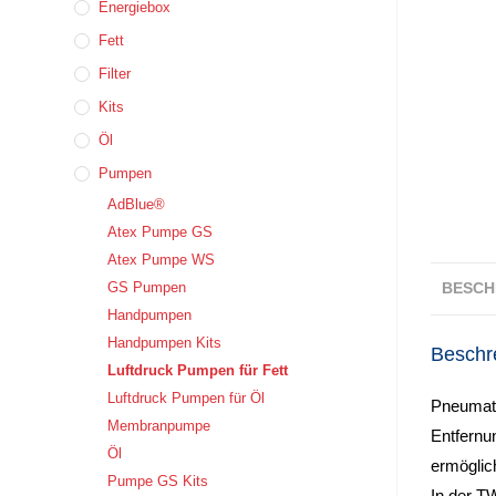
Energiebox
Fett
Filter
Kits
Öl
Pumpen
AdBlue®
Atex Pumpe GS
Atex Pumpe WS
GS Pumpen
BESCH
Handpumpen
Handpumpen Kits
Beschr
Luftdruck Pumpen für Fett
Luftdruck Pumpen für Öl
Pneumati
Membranpumpe
Entfernu
Öl
ermöglic
Pumpe GS Kits
In der TW