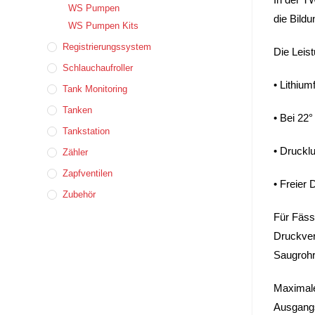
WS Pumpen
die Bild
WS Pumpen Kits
Registrierungssystem
Die Leis
Schlauchaufroller
• Lithium
Tank Monitoring
Tanken
• Bei 22°
Tankstation
• Drucklu
Zähler
Zapfventilen
• Freier 
Zubehör
Für Fäss
Druckver
Saugroh
Maximale
Ausgangs