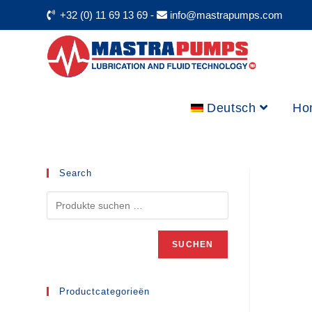
+32 (0) 11 69 13 69
-
info@mastrapumps.com
Deutsch
Ho
Search
SUCHEN
Productcategorieën