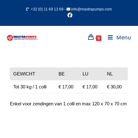
+32 (0) 11 69 13 69
-
info@mastrapumps.com
Menu
0
GEWICHT
BE
LU
NL
Tot 30 kg / 1 colli
€ 17,00
€ 17,00
€ 30,00
Enkel voor zendingen van 1 colli en max 120 x 70 x 70 cm