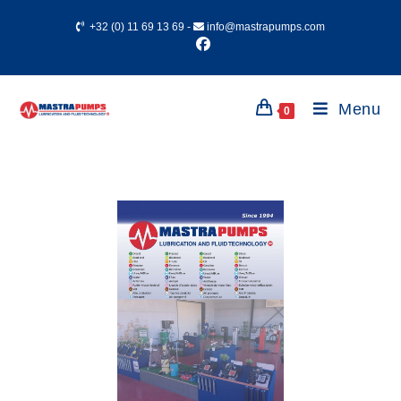
+32 (0) 11 69 13 69
-
info@mastrapumps.com
Menu
0