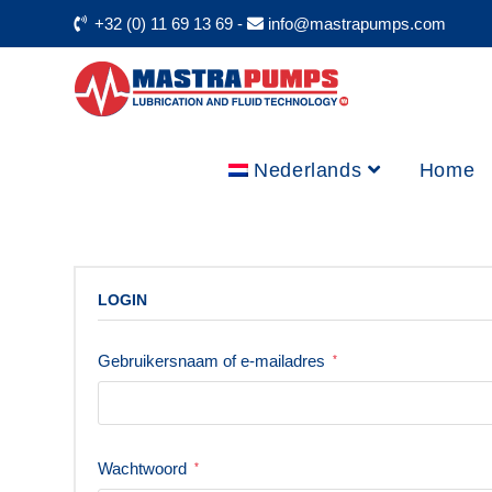
+32 (0) 11 69 13 69
-
info@mastrapumps.com
Nederlands
Home
LOGIN
Gebruikersnaam of e-mailadres
*
Wachtwoord
*