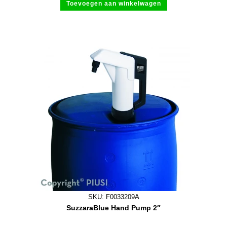
Toevoegen aan winkelwagen
SKU: F0033209A
SuzzaraBlue Hand Pump 2″