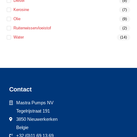
Diesel
(9)
Kerosine
(7)
Olie
(9)
Ruitenwisservloeistof
(2)
Water
(14)
Contact
Mastra Pumps NV
Tegelrijstraat 191
3850 Nieuwerkerken
Belgie
+32 (0)11 69 13 69