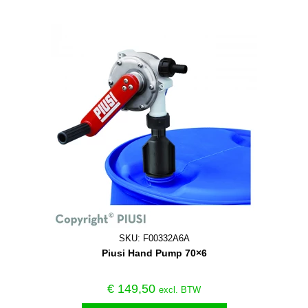
SKU: F00332A6A
Piusi Hand Pump 70×6
€
149,50
excl. BTW