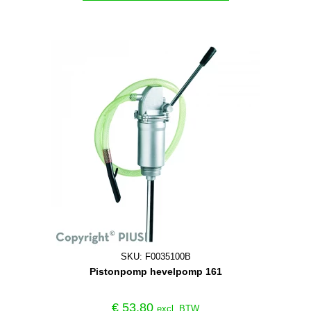
SKU: F0035100B
Pistonpomp hevelpomp 161
€
53,80
excl. BTW