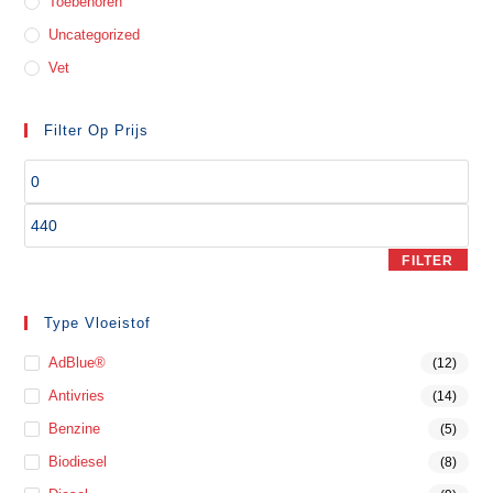
Toebehoren
Uncategorized
Vet
Filter Op Prijs
FILTER
Type Vloeistof
AdBlue®
(12)
Antivries
(14)
Benzine
(5)
Biodiesel
(8)