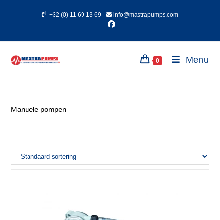
+32 (0) 11 69 13 69
-
info@mastrapumps.com
Menu
0
Manuele pompen