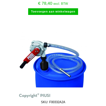
€
78,40
excl. BTW
Toevoegen aan winkelwagen
SKU: F00332A2A