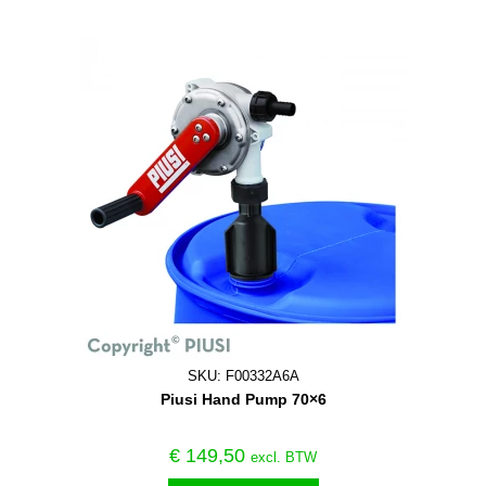
SKU: F00332A6A
Piusi Hand Pump 70×6
€
149,50
excl. BTW