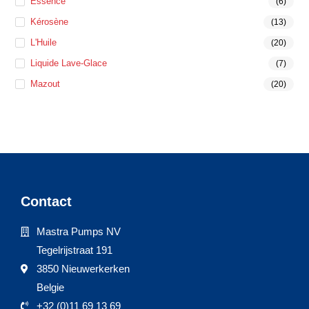
Essence
(6)
Kérosène
(13)
L'Huile
(20)
Liquide Lave-Glace
(7)
Mazout
(20)
Contact
Mastra Pumps NV
Tegelrijstraat 191
3850 Nieuwerkerken
Belgie
+32 (0)11 69 13 69