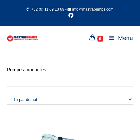
+32 (0) 11 69 13 69
-
info@mastrapumps.com
Menu
0
Pompes manuelles