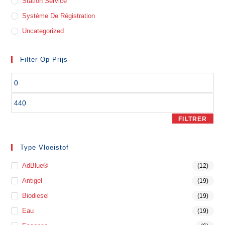
Station Service
Système De Régistration
Uncategorized
Filter Op Prijs
FILTRER
Type Vloeistof
AdBlue®
(12)
Antigel
(19)
Biodiesel
(19)
Eau
(19)